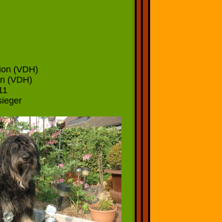
05.2010
n (VDH)
(VDH)
1
ger